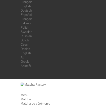
Français
English
Deutsch
Español
Français
Italiano
Polish
Swedish
Russian
Dutch
Czech
Danish
English
At
Greek
Bokmål
Menu
Matcha
Matcha de cérémonie