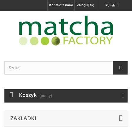
Kontakt z nami
Zaloguj się
Polish
Koszyk
(pusty)
ZAKŁADKI