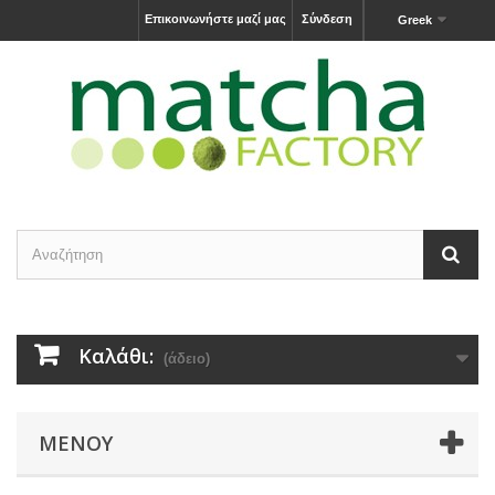
Επικοινωνήστε μαζί μας
Σύνδεση
Greek
Καλάθι:
(άδειο)
ΜΕΝΟΎ