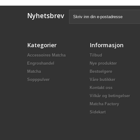
Nyhetsbrev
Kategorier
Informasjon
Accessoires Matcha
Tilbud
Engroshandel
Nye produkter
Matcha
Bestselgere
Sopppulver
Våre butikker
Kontakt oss
Vilkår og betingelser
Matcha Factory
Sidekart