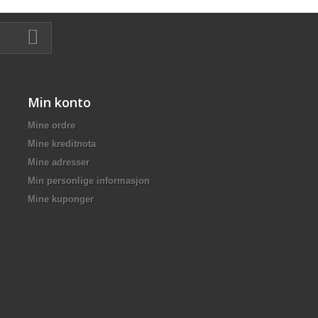
Min konto
Mine ordre
Mine kreditnota
Mine adresser
Min personlige informasjon
Mine kuponger