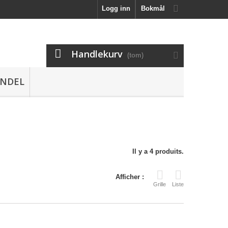
Logg inn
Bokmål
Handlekurv
(tom)
NDEL
Il y a 4 produits.
Afficher :
Grille
Liste