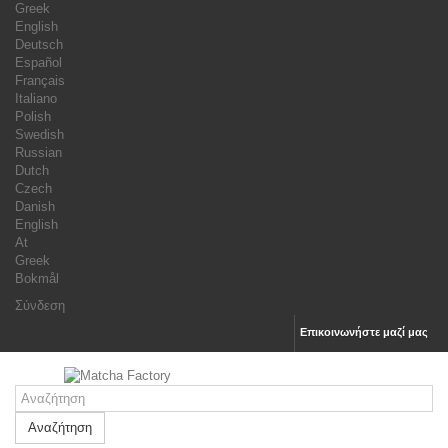
Greek
English
Deutsch
Español
Français
Italiano
Polish
Swedish
Russian
Dutch
Czech
Danish
English
At
Greek
Bokmål
Σύνδεση
Επικοινωνήστε μαζί μας
Αναζήτηση