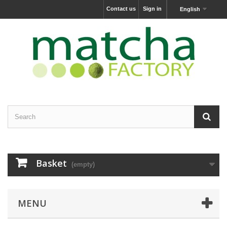
Contact us
Sign in
English
Basket
(empty)
MENU