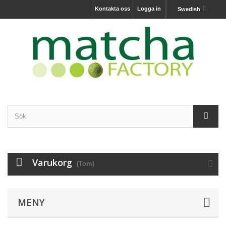
Kontakta oss
Logga in
Swedish
Varukorg
(Tom)
MENY