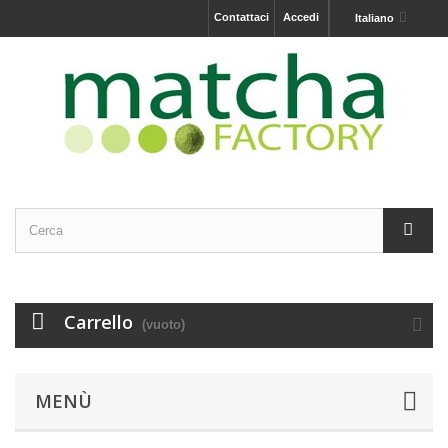
Contattaci
Accedi
Italiano
Carrello
(vuoto)
MENÙ