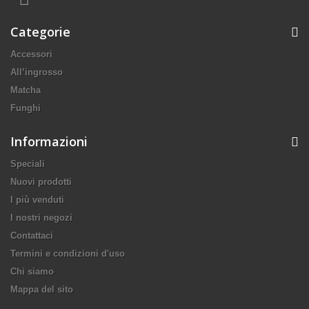
Categorie
Accessori
All’ingrosso
Matcha
Funghi
Informazioni
Speciali
Nuovi prodotti
I più venduti
I nostri negozi
Contattaci
Termini e condizioni d'uso
Chi siamo
Mappa del sito