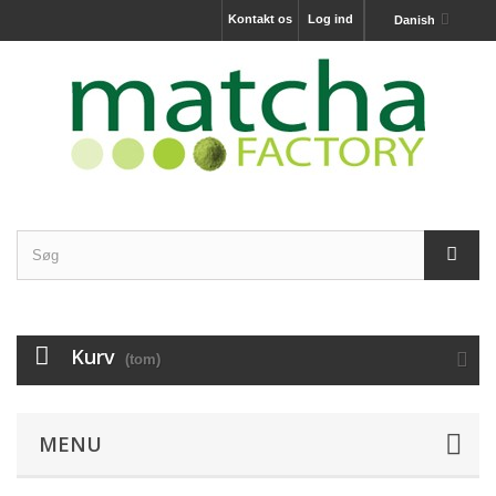
Kontakt os
Log ind
Danish
Kurv
(tom)
MENU