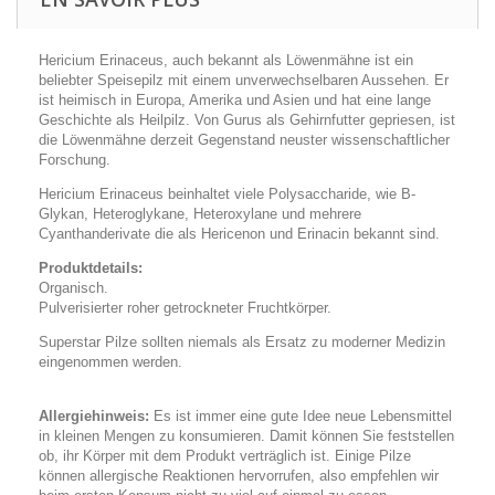
Hericium Erinaceus, auch bekannt als Löwenmähne ist ein
beliebter Speisepilz mit einem unverwechselbaren Aussehen. Er
ist heimisch in Europa, Amerika und Asien und hat eine lange
Geschichte als Heilpilz. Von Gurus als Gehirnfutter gepriesen, ist
die Löwenmähne derzeit Gegenstand neuster wissenschaftlicher
Forschung.
Hericium Erinaceus beinhaltet viele Polysaccharide, wie B-
Glykan, Heteroglykane, Heteroxylane und mehrere
Cyanthanderivate die als Hericenon und Erinacin bekannt sind.
Produktdetails:
Organisch.
Pulverisierter roher getrockneter Fruchtkörper.
Superstar Pilze sollten niemals als Ersatz zu moderner Medizin
eingenommen werden.
Allergiehinweis:
Es ist immer eine gute Idee neue Lebensmittel
in kleinen Mengen zu konsumieren. Damit können Sie feststellen
ob, ihr Körper mit dem Produkt verträglich ist. Einige Pilze
können allergische Reaktionen hervorrufen, also empfehlen wir