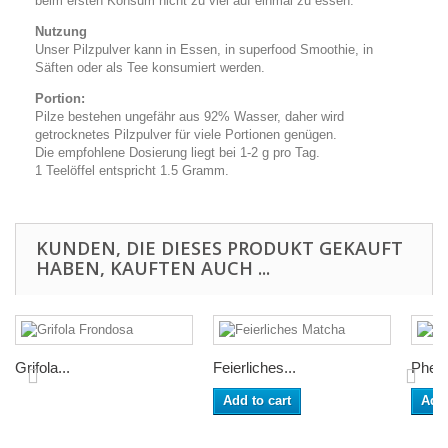
beim ersten Konsum nicht zu viel auf einmal zu essen.
Nutzung
Unser Pilzpulver kann in Essen, in superfood Smoothie, in
Säften oder als Tee konsumiert werden.
Portion:
Pilze bestehen ungefähr aus 92% Wasser, daher wird
getrocknetes Pilzpulver für viele Portionen genügen.
Die empfohlene Dosierung liegt bei 1-2 g pro Tag.
1 Teelöffel entspricht 1.5 Gramm.
KUNDEN, DIE DIESES PRODUKT GEKAUFT
HABEN, KAUFTEN AUCH ...
Grifola...
Feierliches...
Phelli
Add to cart
Add 