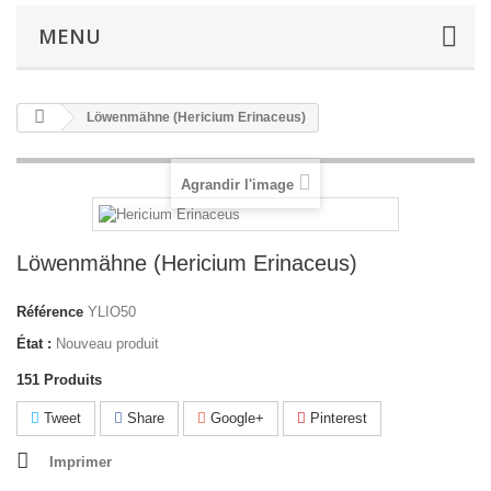
MENU
Löwenmähne (Hericium Erinaceus)
Agrandir l'image
Löwenmähne (Hericium Erinaceus)
Référence
YLIO50
État :
Nouveau produit
151
Produits
Tweet
Share
Google+
Pinterest
Imprimer