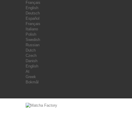
Français
English
Deutsch
Español
Français
Italiano
Polish
Swedish
Russian
Dutch
Czech
Danish
English
At
Greek
Bokmål