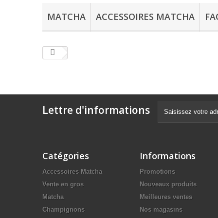
MATCHA
ACCESSOIRES MATCHA
FA
Lettre d'informations
Catégories
Informations
Accessoires Matcha
Promotions
Vente en gros
Nouveaux produits
Matcha
Meilleures ventes
Champignons
Nos magasins